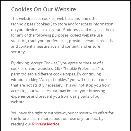
Werken bij Kellogg's
Cookies On Our Website
Persbureau
This website uses cookies, web beacons, and other
technologies (“cookies”) to store and/or access information
on your device, such as your IP address, and may use them
for any of the following purposes: collect website use
Contact
statistics, track your preferences, provide personalized ads
and content, measure ads and content, and ensure
security.
© 2026 Kellanova. Tous droits réservés.
By clicking “Accept Cookies,” you agree to the use of all
cookies on our websites. Click “Cookie Preferences” to
permit/disable different cookie types. By continuing
without clicking “Accept Cookies,” you will reject all cookies
that are not strictly necessary. This will not stop you from
accessing our websites but may impact your browsing
experience and prevent you from using parts of our
website.
You have the right to withdraw your consent with effect for
the future. Learn more about our use of your data by
reading our
Privacy Notice
.