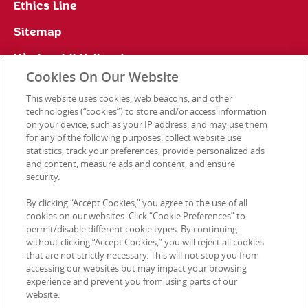
Ethics Line
Sitemap
Werken bij Kellogg's
Cookies On Our Website
Persbureau
This website uses cookies, web beacons, and other
technologies (“cookies”) to store and/or access information
on your device, such as your IP address, and may use them
for any of the following purposes: collect website use
Contact
statistics, track your preferences, provide personalized ads
and content, measure ads and content, and ensure
security.
© 2026 Kellanova. Tous droits réservés.
By clicking “Accept Cookies,” you agree to the use of all
cookies on our websites. Click “Cookie Preferences” to
permit/disable different cookie types. By continuing
without clicking “Accept Cookies,” you will reject all cookies
that are not strictly necessary. This will not stop you from
accessing our websites but may impact your browsing
experience and prevent you from using parts of our
website.