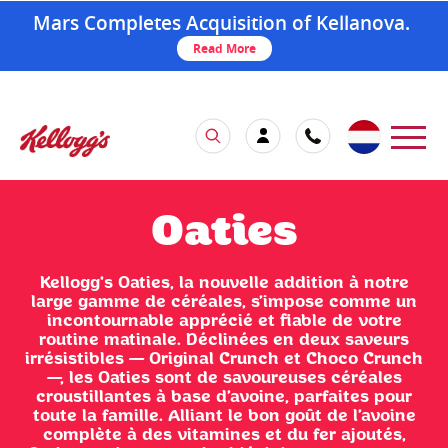
Mars Completes Acquisition of Kellanova.
Read More
Oaties
Kellogg's Oaties, la nouvelle addition à notre
large gamme de céréales, s’impose comme un
incontournable apprécié et fiable de votre
routine matinale. Déclinées en deux saveurs
irrésistibles — Original Crunch et Choco Crunch
—, les Oaties sont de savoureuses céréales
croustillantes à base d’avoine, parfaites pour
toute la famille. Alliant le bon goût de l’avoine
complète à des vitamines et du fer ajoutés,